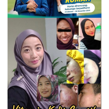
PROMOSI HIBAH DILANJUTKAN
On
6 December, 2025
by
Tun Azah Aziz
SHAKLEE
Vitamin Kulit Cantik kini Vitamin
Rahmah mampu milik
On
7 April, 2023
by
Tun Azah Aziz