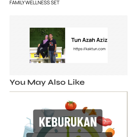
t
FAMILY WELLNESS SET
n
a
v
i
g
Tun Azah Aziz
a
https://kaktun.com
t
i
o
n
You May Also Like