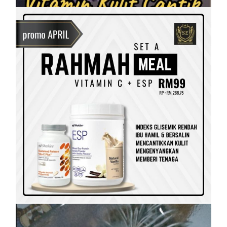
SET KESIHATAN
SHAKLEE
SHAKLEE PERKENALKAN VITAMIN
RAHMAH UNTUK GOLONGAN B40
On
5 April, 2023
by
Tun Azah Aziz