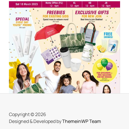
SHAKLEE
Meriahnya Shaklee Fun Day 18 Mac
2023
On
25 March, 2023
by
Tun Azah Aziz
Copyright © 2026
Designed & Developed by
ThemeinWP Team