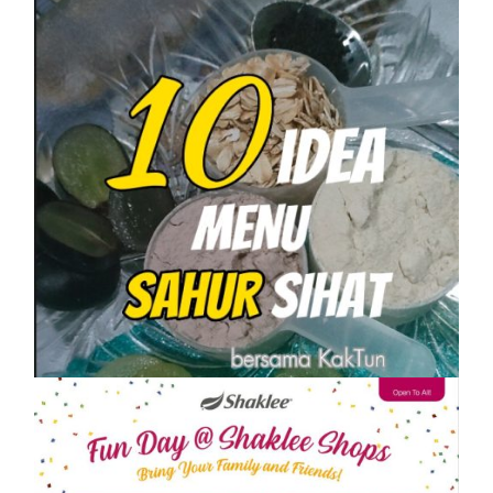
SHAKLEE
10 IDEA MENU SAHUR SIHAT PASTI
KENYANG
On
1 April, 2023
by
Tun Azah Aziz