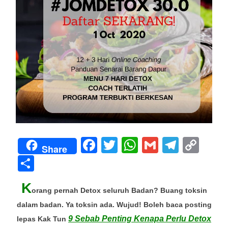
d
r
e
a
d
t
i
m
e
F
T
W
G
T
C
Share
a
wi
h
m
el
o
S
c
tt
at
ail
e
p
h
K
e
er
s
gr
y
ar
orang pernah Detox seluruh Badan? Buang toksin
b
A
a
Li
dalam badan. Ya toksin ada. Wujud! Boleh baca posting
e
9 Sebab Penting Kenapa Perlu Detox
lepas Kak Tun
o
p
m
n