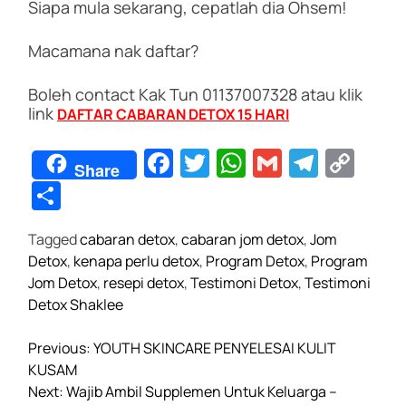
Siapa mula sekarang, cepatlah dia Ohsem!
Macamana nak daftar?
Boleh contact Kak Tun 01137007328 atau klik
link
DAFTAR CABARAN DETOX 15 HARI
F
T
W
G
T
C
Share
a
wi
h
m
el
o
S
c
tt
at
ail
e
p
h
Tagged
cabaran detox
,
cabaran jom detox
,
Jom
e
er
s
gr
y
ar
Detox
,
kenapa perlu detox
,
Program Detox
,
Program
b
A
a
Li
e
Jom Detox
,
resepi detox
,
Testimoni Detox
,
Testimoni
o
p
m
n
Detox Shaklee
o
p
k
P
Previous:
YOUTH SKINCARE PENYELESAI KULIT
k
o
KUSAM
s
Next:
Wajib Ambil Supplemen Untuk Keluarga –