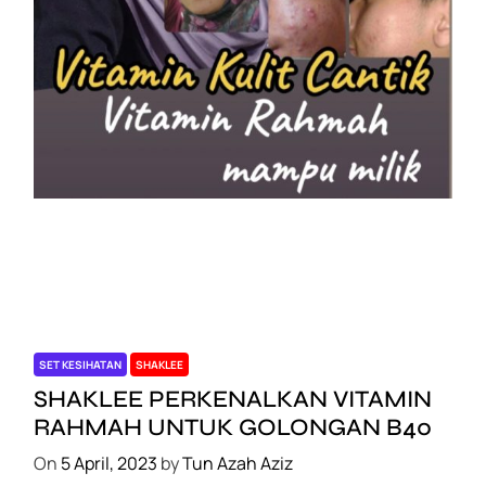
Rahmah mampu milik
On
7 April, 2023
by
Tun Azah Aziz
SET KESIHATAN
SHAKLEE
SHAKLEE PERKENALKAN VITAMIN
RAHMAH UNTUK GOLONGAN B40
On
5 April, 2023
by
Tun Azah Aziz