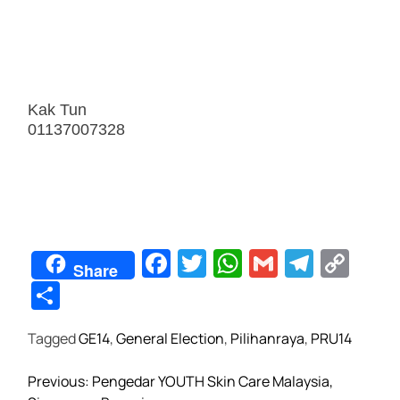
Kak Tun
01137007328
F
T
W
G
T
C
Share
a
wi
h
m
el
o
S
c
tt
at
ail
e
p
h
Tagged
GE14
,
General Election
,
Pilihanraya
,
PRU14
e
er
s
gr
y
ar
b
A
a
Li
e
P
Previous:
Pengedar YOUTH Skin Care Malaysia,