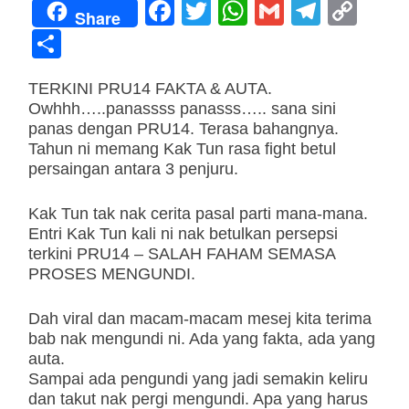
F
T
W
G
T
C
Share
a
wi
h
m
el
o
S
c
tt
at
ail
e
p
h
e
er
s
gr
y
TERKINI PRU14 FAKTA & AUTA.
ar
Owhhh…..panassss panasss….. sana sini
b
A
a
Li
e
panas dengan PRU14. Terasa bahangnya.
o
p
m
n
Tahun ni memang Kak Tun rasa fight betul
persaingan antara 3 penjuru.
o
p
k
k
Kak Tun tak nak cerita pasal parti mana-mana.
Entri Kak Tun kali ni nak betulkan persepsi
terkini PRU14 – SALAH FAHAM SEMASA
PROSES MENGUNDI.
Dah viral dan macam-macam mesej kita terima
bab nak mengundi ni. Ada yang fakta, ada yang
auta.
Sampai ada pengundi yang jadi semakin keliru
dan takut nak pergi mengundi. Apa yang harus