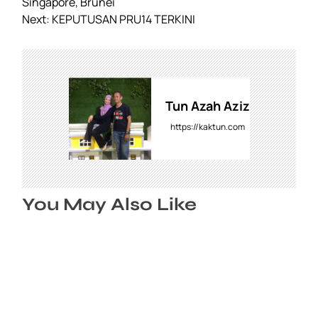
o
p
m
n
o
Singapore, Brunei
s
Next:
KEPUTUSAN PRU14 TERKINI
o
p
k
t
k
n
a
v
i
Tun Azah Aziz
g
https://kaktun.com
a
t
i
o
You May Also Like
n