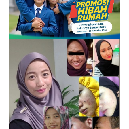
SHAKLEE
PROMOSI HIBAH DILANJUTKAN
On
6 December, 2025
by
Tun Azah Aziz
SHAKLEE
Vitamin Kulit Cantik kini Vitamin