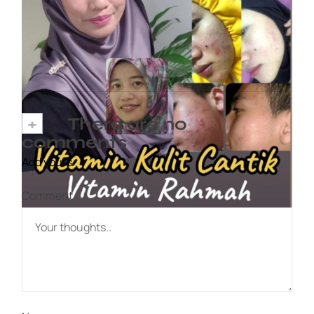
Vitamin Kulit Cantik kini Vitamin Rahmah
mampu milik
7 April, 2023
+
There are no
comments
Add yours
Comment