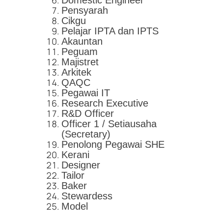
Domestic Engineer
Pensyarah
Cikgu
Pelajar IPTA dan IPTS
Akauntan
Peguam
Majistret
Arkitek
QAQC
Pegawai IT
Research Executive
R&D Officer
Officer 1 / Setiausaha
(Secretary)
Penolong Pegawai SHE
Kerani
Designer
Tailor
Baker
Stewardess
Model