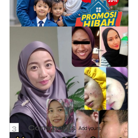
6 December, 2025
Vitamin Kulit Cantik kini Vitamin Rahmah
mampu milik
7 April, 2023
3
Comments
Add yours