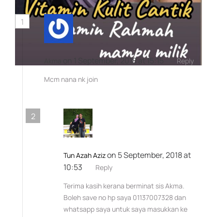
1
on 1 September, 2018 at 15:15
Akma
Reply
Mcm nana nk join
2
on 5 September, 2018 at
Tun Azah Aziz
10:53
Reply
Terima kasih kerana berminat sis Akma.
Boleh save no hp saya 01137007328 dan
whatsapp saya untuk saya masukkan ke