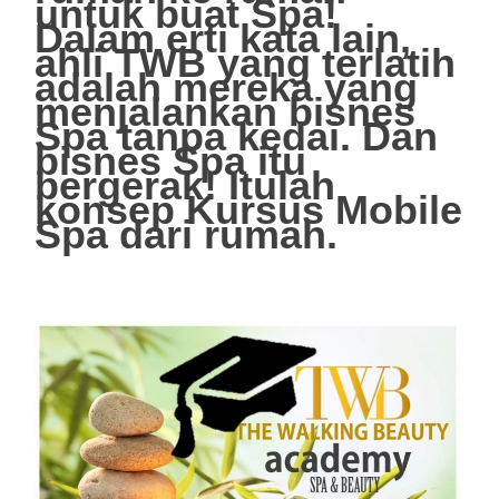
untuk buat Spa!
Dalam erti kata lain,
ahli TWB yang terlatih
adalah mereka yang
menjalankan bisnes
Spa tanpa kedai. Dan
bisnes Spa itu
bergerak! Itulah
konsep Kursus Mobile
Spa dari rumah.