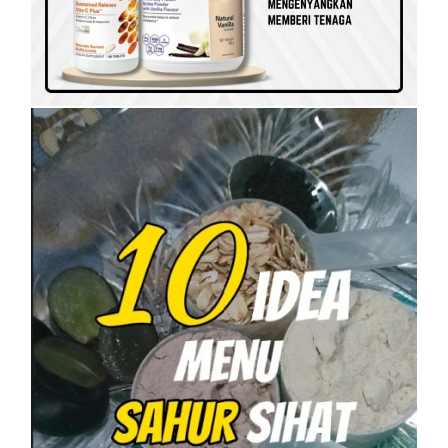
SHAKLEE PERKENALKAN VITAMIN
RAHMAH UNTUK GOLONGAN B40
On
5 April, 2023
by
Tun Azah Aziz
SHAKLEE
10 IDEA MENU SAHUR SIHAT PASTI
KENYANG