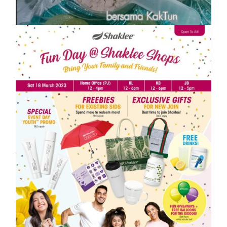
On
1 April, 2023
by
Tun Azah Aziz
SHAKLEE
Meriahnya Shaklee Fun Day 18 Mac
2023
On
25 March, 2023
by
Tun Azah Aziz