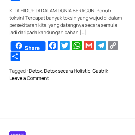
c
tt
at
ail
e
p
h
KITA HIDUP DI DALAM DUNIA BERACUN. Penuh
e
er
s
gr
y
ar
toksin! Terdapat banyak toksin yang wujud di dalam
b
A
a
Li
e
persekitaran kita, yang datangnya secara semula
o
p
m
n
jadi daripada kandungan bahan […]
o
p
k
F
T
W
G
T
C
Share
k
a
wi
h
m
el
o
S
c
tt
at
ail
e
p
h
Tagged :
Detox
,
Detox secara Holistic
,
Gastrik
e
er
s
gr
y
ar
o
Leave a Comment
b
A
a
Li
e
n
o
p
m
n
“
T
o
p
k
e
k
r
s
e
SHAKLEE