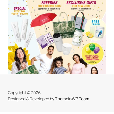
SHAKLEE
Meriahnya Shaklee Fun Day 18 Mac
2023
On
25 March, 2023
by
Tun Azah Aziz
Copyright © 2026
Designed & Developed by
ThemeinWP Team