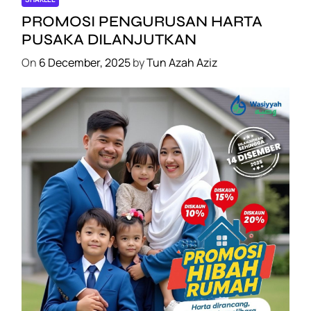
k
s
PROMOSI PENGURUSAN HARTA
a
PUSAKA DILANJUTKAN
d
On
6 December, 2025
by
Tun Azah Aziz
e
n
g
a
n
t
o
k
s
i
n
.
A
SHAKLEE
k
PROMOSI HIBAH DILANJUTKAN
u