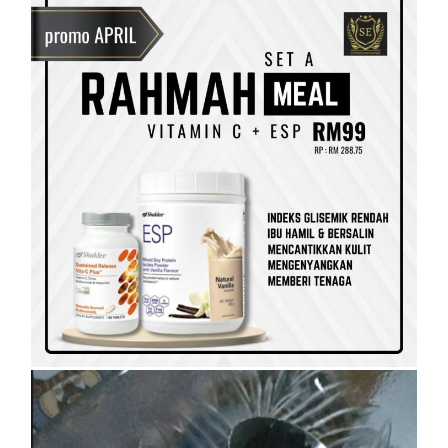
SET KESIHATAN
SHAKLEE
SHAKLEE PERKENALKAN VITAMIN
RAHMAH UNTUK GOLONGAN B40
On
5 April, 2023
by
Tun Azah Aziz