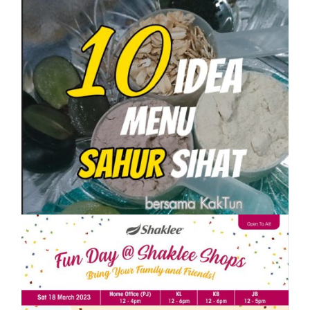
SHAKLEE
10 IDEA MENU SAHUR SIHAT PASTI
KENYANG
On
1 April, 2023
by
Tun Azah Aziz