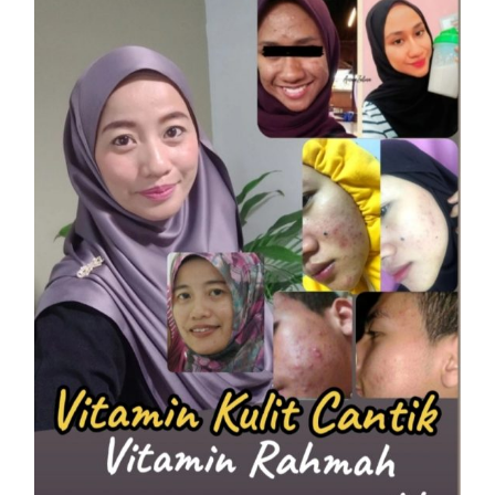
SHAKLEE
Vitamin Kulit Cantik kini Vitamin
Rahmah mampu milik
On
7 April, 2023
by
Tun Azah Aziz