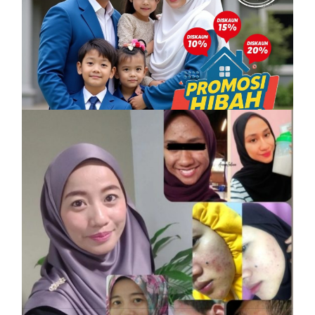
PROMOSI HIBAH DILANJUTKAN
6 December, 2025
Vitamin Kulit Cantik kini Vitamin Rahmah
mampu milik
7 April, 2023