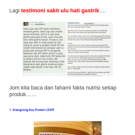
Lagi
testimoni sakit ulu hati gastrik
….
Jom kita baca dan fahami fakta nutrisi setiap
produk……
1. Energizing Soy Protein (ESP)