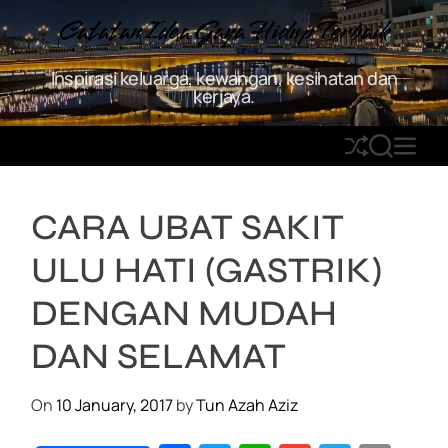
S
Catatan Idea Gaya Hidup Terbaik
k
i
Inspirasi keluarga, kewangan, kesihatan dan
p
kerjaya.
t
o
S
S
M
c
h
E
E
o
u
A
N
n
CARA UBAT SAKIT
ff
R
U
t
l
C
e
ULU HATI (GASTRIK)
e
H
n
t
DENGAN MUDAH
DAN SELAMAT
On
10 January, 2017
by
Tun Azah Aziz