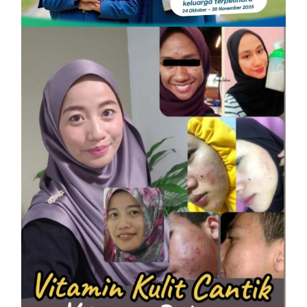
On
6 December, 2025
by
Tun Azah Aziz
SHAKLEE
Vitamin Kulit Cantik kini Vitamin
Rahmah mampu milik
On
7 April, 2023
by
Tun Azah Aziz