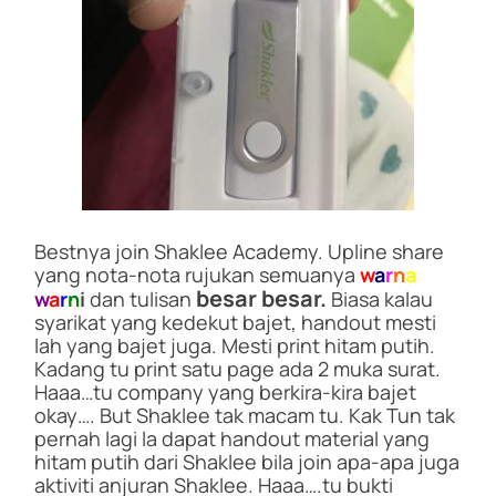
Bestnya join Shaklee Academy. Upline share
yang nota-nota rujukan semuanya
w
a
r
n
a
besar besar.
w
a
r
n
i
dan tulisan
Biasa kalau
syarikat yang kedekut bajet, handout mesti
lah yang bajet juga. Mesti print hitam putih.
Kadang tu print satu page ada 2 muka surat.
Haaa…tu company yang berkira-kira bajet
okay…. But Shaklee tak macam tu. Kak Tun tak
pernah lagi la dapat handout material yang
hitam putih dari Shaklee bila join apa-apa juga
aktiviti anjuran Shaklee. Haaa….tu bukti