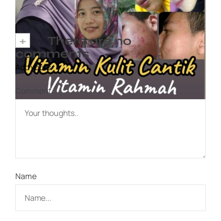
+
There are no
comments
Add yours
Comment
Name