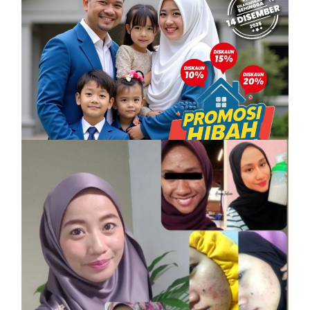
PROMOSI HIBAH DILANJUTKAN
6 December, 2025
Vitamin Kulit Cantik kini Vitamin Rahmah
mampu milik
7 April, 2023