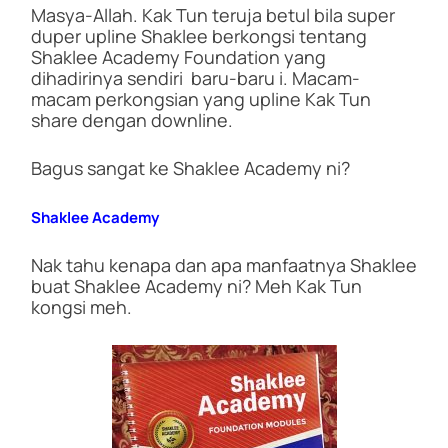
b
A
a
Li
e
Masya-Allah. Kak Tun teruja betul bila super
o
p
m
n
duper upline Shaklee berkongsi tentang
Shaklee Academy Foundation yang
o
p
k
dihadirinya sendiri baru-baru i. Macam-
k
macam perkongsian yang upline Kak Tun
share dengan downline.
Bagus sangat ke Shaklee Academy ni?
Shaklee Academy
Nak tahu kenapa dan apa manfaatnya Shaklee
buat Shaklee Academy ni? Meh Kak Tun
kongsi meh.