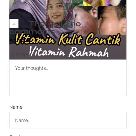
+
There are no
comments
Add yours
Comment
Name