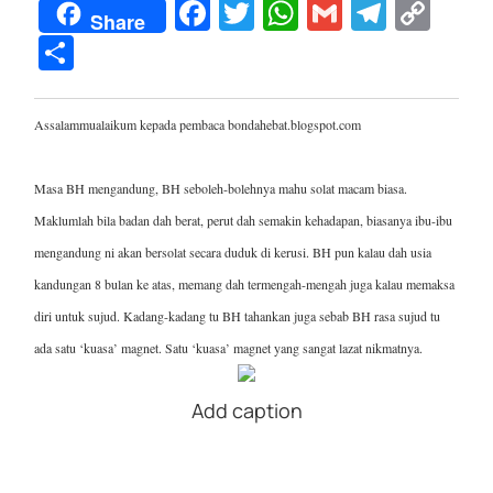
F
T
W
G
T
C
Share
a
wi
h
m
el
o
S
c
tt
at
ail
e
p
h
e
er
s
gr
y
ar
Assalammualaikum kepada pembaca bondahebat.blogspot.com
b
A
a
Li
e
o
p
m
n
Masa BH mengandung, BH seboleh-bolehnya mahu solat macam biasa.
o
p
k
Maklumlah bila badan dah berat, perut dah semakin kehadapan, biasanya ibu-ibu
k
mengandung ni akan bersolat secara duduk di kerusi. BH pun kalau dah usia
kandungan 8 bulan ke atas, memang dah termengah-mengah juga kalau memaksa
diri untuk sujud. Kadang-kadang tu BH tahankan juga sebab BH rasa sujud tu
ada satu ‘kuasa’ magnet. Satu ‘kuasa’ magnet yang sangat lazat nikmatnya.
Add caption