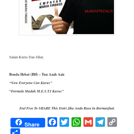
Salam Kurus Dan Sihat,
Bonda Hebat (BH) – Tun Azah Aziz
“Now Everyone Can Kurus”
“Formula Mudah M.E.S.T.I Kurus”
Feel Free To SHARE This Entri Jika Anda Rasa Ia Bermanfaat.
F
T
W
G
T
C
Share
a
wi
h
m
el
o
S