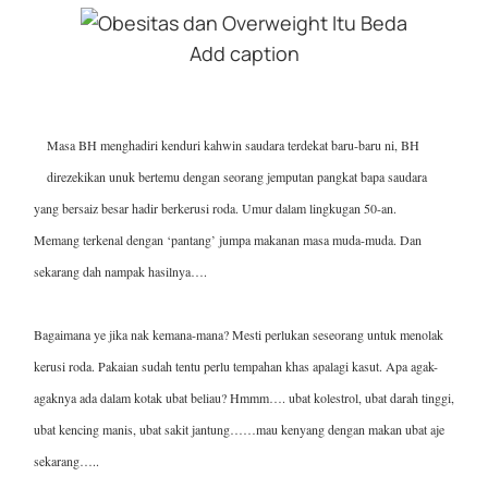
Add caption
Masa BH menghadiri kenduri kahwin saudara terdekat baru-baru ni, BH
direzekikan unuk bertemu dengan seorang jemputan pangkat bapa saudara
yang bersaiz besar hadir berkerusi roda. Umur dalam lingkugan 50-an.
Memang terkenal dengan ‘pantang’ jumpa makanan masa muda-muda. Dan
sekarang dah nampak hasilnya….
Bagaimana ye jika nak kemana-mana? Mesti perlukan seseorang untuk menolak
kerusi roda. Pakaian sudah tentu perlu tempahan khas apalagi kasut. Apa agak-
agaknya ada dalam kotak ubat beliau? Hmmm…. ubat kolestrol, ubat darah tinggi,
ubat kencing manis, ubat sakit jantung……mau kenyang dengan makan ubat aje
sekarang…..