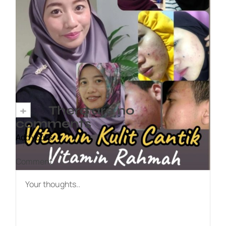
Vitamin Kulit Cantik kini Vitamin Rahmah
mampu milik
7 April, 2023
+
There are no
comments
Add yours
Comment