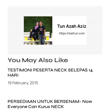
o
p
k
n
a
k
v
i
g
Tun Azah Aziz
a
https://kaktun.com
t
i
o
n
You May Also Like
TESTIMONI PESERTA NECK SELEPAS 14
HARI
19 February, 2015
PERSEDIAAN UNTUK BERSENAM- Now
Everyone Can Kurus NECK