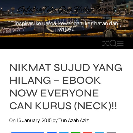
S
Catatan Idea Gaya Hidup Terbaik
k
i
Inspirasi keluarga, kewangan, kesihatan dan
p
kerjaya.
t
o
S
S
M
c
h
E
E
o
u
A
N
n
NIKMAT SUJUD YANG
ff
R
U
t
l
C
e
HILANG – EBOOK
e
H
n
t
NOW EVERYONE
CAN KURUS (NECK)!!
On
16 January, 2015
by
Tun Azah Aziz