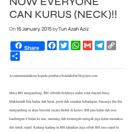
NOW EVERYONE
CAN KURUS (NECK)!!
On
16 January, 2015
by
Tun Azah Aziz
F
T
W
G
T
C
Share
a
wi
h
m
el
o
S
c
tt
at
ail
e
p
h
e
er
s
gr
y
ar
Assalammualaikum kepada pembaca bondahebat.blogspot.com
b
A
a
Li
e
o
p
m
n
Masa BH mengandung, BH seboleh-bolehnya mahu solat macam biasa.
o
p
k
Maklumlah bila badan dah berat, perut dah semakin kehadapan, biasanya ibu-ibu
k
mengandung ni akan bersolat secara duduk di kerusi. BH pun kalau dah usia
kandungan 8 bulan ke atas, memang dah termengah-mengah juga kalau memaksa
diri untuk sujud. Kadang-kadang tu BH tahankan juga sebab BH rasa sujud tu