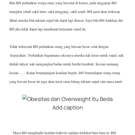
Bila BH perhatikan warga emas yang bersolat di kerusi, pada anggapan BH
mungkin sebab sakit lutut, sakit pinggang, sakit sendi. BH pasti akan terkesan
dihati mereka bila nikmat sujud tak dapat lagi dirasai. Sayu bila BH letakkan diri
BH jika tidak dapat lagi menikmati kelazatan sujud itu.
Tidak terkecuali BH perhatikan orang yang bersaiz besar solat dengan
‘kepayahan’. Perhatikan bagaimana seksanya mereka nak turun untuk sujud, nak
duduk tahyat, nak mengangkat badan untuk berdiri kembali.
Kesian memang
kesian…
….Kalau berpanjangan keadaan begitu, BH berpendapat orang-orang
yang bersaiz besar ini juga akan turut sama hilang nikmat sujud satu masa nanti.
Add caption
Masa BH menghadiri kenduri kahwin saudara terdekat baru-baru ni, BH