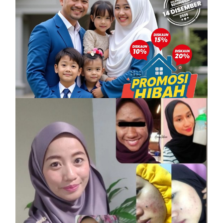
PROMOSI HIBAH DILANJUTKAN
6 December, 2025
Vitamin Kulit Cantik kini Vitamin Rahmah
mampu milik
7 April, 2023