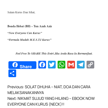
Salam Kurus Dan Sihat,
Bonda Hebat (BH) – Tun Azah Aziz
“Now Everyone Can Kurus”
“Formula Mudah M.E.S.T.I Kurus”
Feel Free To SHARE This Entri Jika Anda Rasa Ia Bermanfaat.
F
T
W
G
T
C
Share
a
wi
h
m
el
o
S
c
tt
at
ail
e
p
h
e
er
s
gr
y
P
ar
Previous:
SOLAT DHUHA – NIAT, DOA DAN CARA
o
MELAKSANAKANNYA
b
A
a
Li
e
s
Next:
NIKMAT SUJUD YANG HILANG – EBOOK NOW
o
p
m
n
t
EVERYONE CAN KURUS (NECK)!!