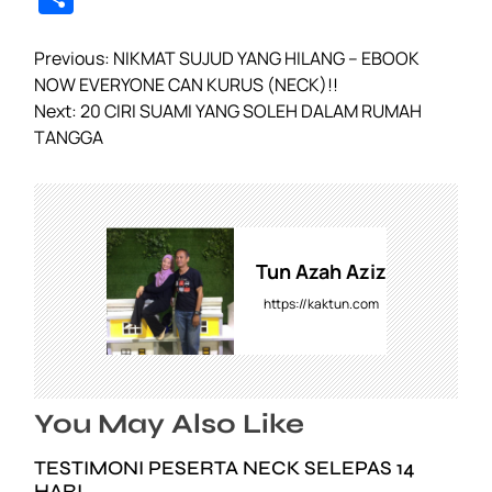
c
tt
at
ail
e
p
h
e
er
s
gr
y
P
ar
Previous:
NIKMAT SUJUD YANG HILANG – EBOOK
o
NOW EVERYONE CAN KURUS (NECK)!!
b
A
a
Li
e
s
Next:
20 CIRI SUAMI YANG SOLEH DALAM RUMAH
o
p
m
n
t
TANGGA
o
p
k
n
a
k
v
i
g
Tun Azah Aziz
a
https://kaktun.com
t
i
o
n
You May Also Like
TESTIMONI PESERTA NECK SELEPAS 14
HARI