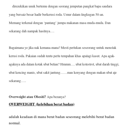
direzekikan unuk bertemu dengan seorang jemputan pangkat bapa saudara
yang bersaiz besar hadir berkerusi roda. Umur dalam lingkugan 50-an.
Memang terkenal dengan ‘pantang’ jumpa makanan masa muda-muda. Dan
sekarang dah nampak hasilnya….
Bagaimana ye jika nak kemana-mana? Mesti perlukan seseorang untuk menolak
kerusi roda. Pakaian sudah tentu perlu tempahan khas apalagi kasut. Apa agak-
agaknya ada dalam kotak ubat beliau? Hmmm…. ubat kolestrol, ubat darah tinggi,
ubat kencing manis, ubat sakit jantung……mau kenyang dengan makan ubat aje
sekarang…..
Overweight atau Obesiti?
Apa bezanya?
OVERWEIGHT
(kelebihan berat badan)
adalah keadaan di mana berat badan seseorang melebihi berat badan
normal.