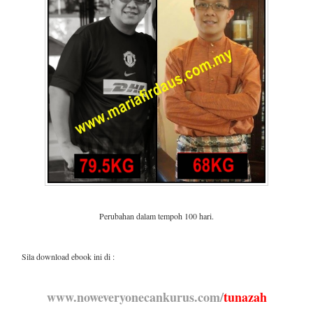
Perubahan dalam tempoh 100 hari.
Sila download ebook ini di :
www.noweveryonecankurus.com/
tunazah