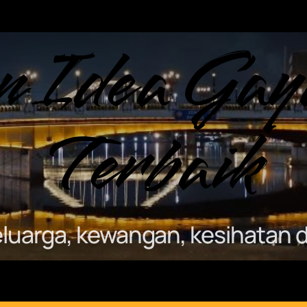
n Idea Gay
Terbaik
keluarga, kewangan, kesihatan d
Sample Page