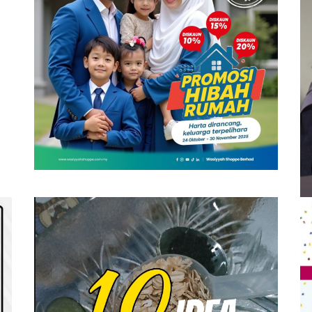
SHAKLEE
S
PROMOSI HIBAH DILANJUTKAN
V
R
On
6 December, 2025
by
Tun Azah Aziz
O