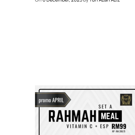
M
E
N
C
E
T
U
S
R
E
V
O
L
U
S
I
B
A
R