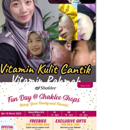
HAKLEE
itamin Kulit Cantik kini Vitamin
ahmah mampu milik
n
7 April, 2023
by
Tun Azah Aziz