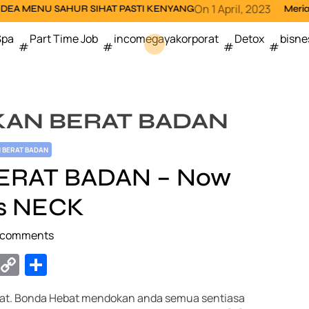
On
1 April, 2023
R SIHAT PASTI KENYANG
Meriahnya Shaklee Fun
Spa
Part Time Job
incomegayakorporat
Detox
bisne
AN BERAT BADAN
 BERAT BADAN
ERAT BADAN – Now
us NECK
 comments
T
C
S
el
o
h
t. Bonda Hebat mendokan anda semua sentiasa
e
p
ar