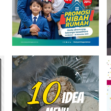
SHAKLEE
S
PROMOSI HIBAH DILANJUTKAN
V
R
On
6 December, 2025
by
Tun Azah Aziz
O