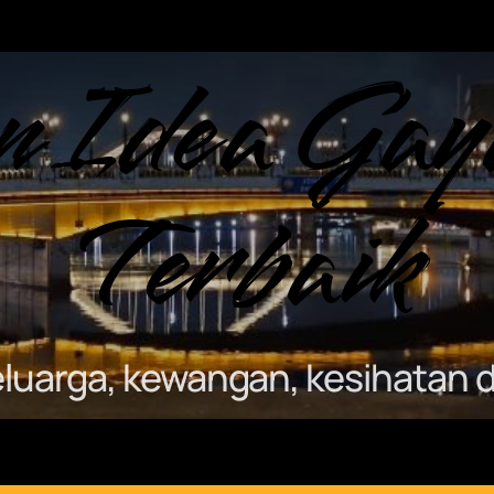
n Idea Gay
Terbaik
keluarga, kewangan, kesihatan d
Sample Page