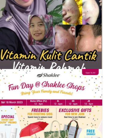
HAKLEE
itamin Kulit Cantik kini Vitamin
ahmah mampu milik
n
7 April, 2023
by
Tun Azah Aziz