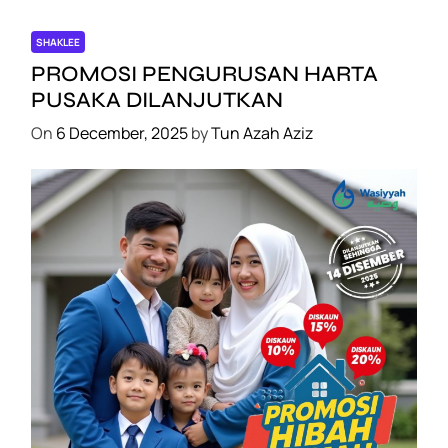
L
a
SHAKLEE
x
PROMOSI PENGURUSAN HARTA
™
PUSAKA DILANJUTKAN
On
6 December, 2025
by
Tun Azah Aziz
SHAKLEE