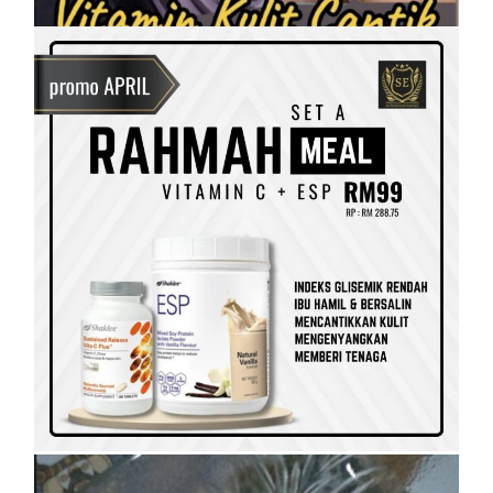
SET KESIHATAN
SHAKLEE
SHAKLEE PERKENALKAN VITAMIN
RAHMAH UNTUK GOLONGAN B40
On
5 April, 2023
by
Tun Azah Aziz