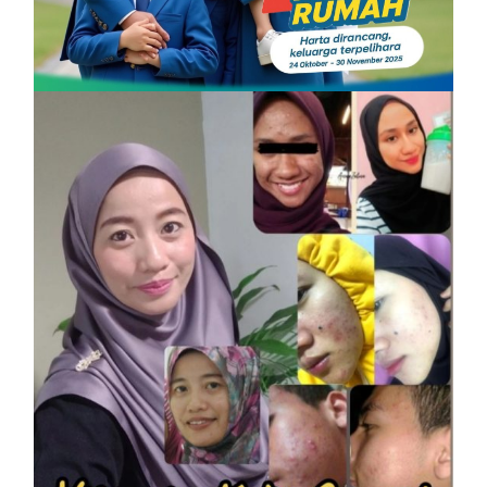
PROMOSI HIBAH DILANJUTKAN
On
6 December, 2025
by
Tun Azah Aziz
SHAKLEE
Vitamin Kulit Cantik kini Vitamin
Rahmah mampu milik
On
7 April, 2023
by
Tun Azah Aziz