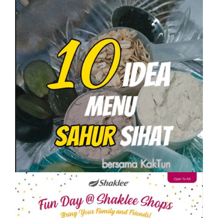
SHAKLEE
10 IDEA MENU SAHUR SIHAT PASTI
KENYANG
On
1 April, 2023
by
Tun Azah Aziz