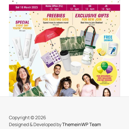
SHAKLEE
Meriahnya Shaklee Fun Day 18 Mac
2023
On
25 March, 2023
by
Tun Azah Aziz
Copyright © 2026
Designed & Developed by
ThemeinWP Team